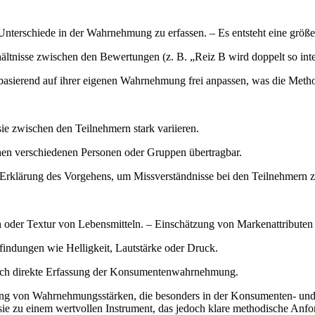
re Unterschiede in der Wahrnehmung zu erfassen. – Es entsteht eine größ
hältnisse zwischen den Bewertungen (z. B. „Reiz B wird doppelt so i
basierend auf ihrer eigenen Wahrnehmung frei anpassen, was die Metho
sie zwischen den Teilnehmern stark variieren.
chen verschiedenen Personen oder Gruppen übertragbar.
 Erklärung des Vorgehens, um Missverständnisse bei den Teilnehmern 
der Textur von Lebensmitteln. – Einschätzung von Markenattributen
ndungen wie Helligkeit, Lautstärke oder Druck.
urch direkte Erfassung der Konsumentenwahrnehmung.
sung von Wahrnehmungsstärken, die besonders in der Konsumenten- und 
 sie zu einem wertvollen Instrument, das jedoch klare methodische Anf