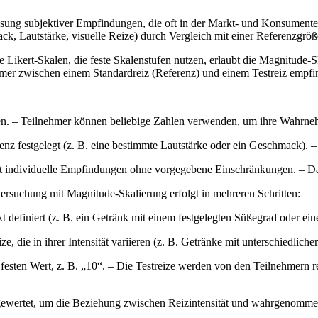
sung subjektiver Empfindungen, die oft in der Markt- und Konsument
mack, Lautstärke, visuelle Reize) durch Vergleich mit einer Referenzgrö
 Likert-Skalen, die feste Skalenstufen nutzen, erlaubt die Magnitude-
ehmer zwischen einem Standardreiz (Referenz) und einem Testreiz empfi
en. – Teilnehmer können beliebige Zahlen verwenden, um ihre Wahrneh
enz festgelegt (z. B. eine bestimmte Lautstärke oder ein Geschmack). –
 individuelle Empfindungen ohne vorgegebene Einschränkungen. – Dadurc
rsuchung mit Magnitude-Skalierung erfolgt in mehreren Schritten:
definiert (z. B. ein Getränk mit einem festgelegten Süßegrad oder eine
e, die in ihrer Intensität variieren (z. B. Getränke mit unterschiedlich
esten Wert, z. B. „10“. – Die Testreize werden von den Teilnehmern rela
gewertet, um die Beziehung zwischen Reizintensität und wahrgenommen